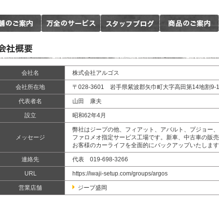
会社名
株式会社アルゴス
会社所在地
〒028-3601 岩手県紫波郡矢巾町大字高田第14地割9-1
代表者名
山田 康夫
設立
昭和62年4月
弊社はジープの他、フィアット、アバルト、プジョー、
メッセージ
ファロメオ指定サービス工場です。新車、中古車の販売
お客様のカーライフを全面的にバックアップいたします
連絡先
代表 019-698-3266
URL
https://iwaji-setup.com/groups/argos
営業店舗
ジープ盛岡