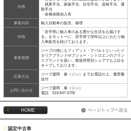
残業手当、家族手当、住宅手当、資格手当、通
待遇
勤手当
・各種保険加入有
事業内容
輸入自動車の販売、修理
「岩手県に輸入車のある豊かな生活をお届けす
特徴
る」をモットーに、岩手県で30年以上にわたり輸
入車販売を続けております。
ジープの他にもフィアット・アバルトといったイ
タリアブランドやプジョー・シトロエンのフラン
事業展開
スブランドを扱い、都道府県別シェアでも上位を
キープしております。
ジープ盛岡 秦（ジン）までお電話の上、履歴書
応募方法
送付
ジープ盛岡 秦（ジン）
お問い合わせ
電話 019-647-0700
HOME
認定中古車