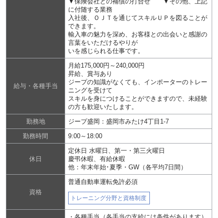
▼保険会社との補償の打合せ ▼その他、上記
に付随する業務
入社後、ＯＪＴを通じてスキルＵＰを図ることが
できます。
輸入車の魅力を深め、お客様との出会いと感謝の
言葉をいただけるやりが
いを感じられる仕事です。
月給175,000円～240,000円
昇給、賞与あり
ジープの知識がなくても、インポーターのトレー
給与・各種手当
ニングを受けて
スキルを身につけることができますので、未経験
の方も歓迎いたします。
勤務地
ジープ盛岡：盛岡市みたけ4丁目1-7
勤務時間
9:00～18:00
定休日 水曜日、第一・第三火曜日
休日
慶弔休暇、有給休暇
他：年末年始･夏季・GW（各平均7日間）
普通自動車運転免許必須
資格
トレーニング分野と資格制度
・各種手当（各手当の支給には条件があります）